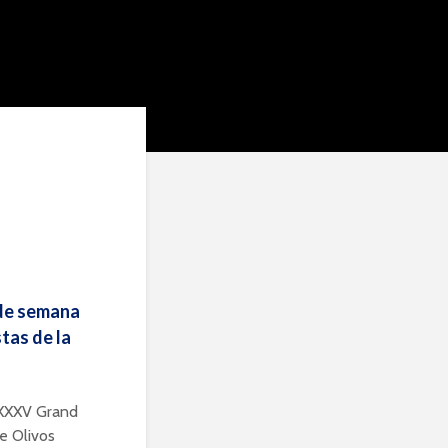
 de semana
stas de la
 XXXV Grand
de Olivos