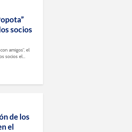
Popota”
los socios
con amigos”, el
s socios el...
ón de los
en el