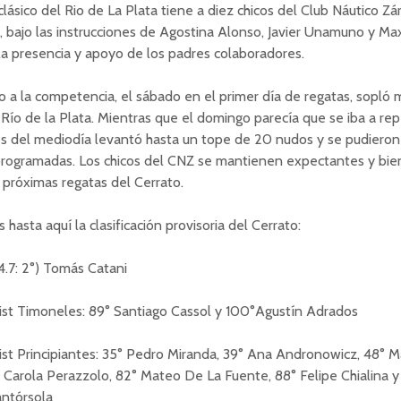
clásico del Rio de La Plata tiene a diez chicos del Club Náutico Zá
 bajo las instrucciones de Agostina Alonso, Javier Unamuno y Max
la presencia y apoyo de los padres colaboradores.
 a la competencia, el sábado en el primer día de regatas, sopló
 Río de la Plata. Mientras que el domingo parecía que se iba a repe
s del mediodía levantó hasta un tope de 20 nudos y se pudieron
programadas. Los chicos del CNZ se mantienen expectantes y bie
s próximas regatas del Cerrato.
hasta aquí la clasificación provisoria del Cerrato:
4.7: 2°) Tomás Catani
ist Timoneles: 89° Santiago Cassol y 100°Agustín Adrados
st Principiantes: 35° Pedro Miranda, 39° Ana Andronowicz, 48° 
 Carola Perazzolo, 82° Mateo De La Fuente, 88° Felipe Chialina y
antórsola