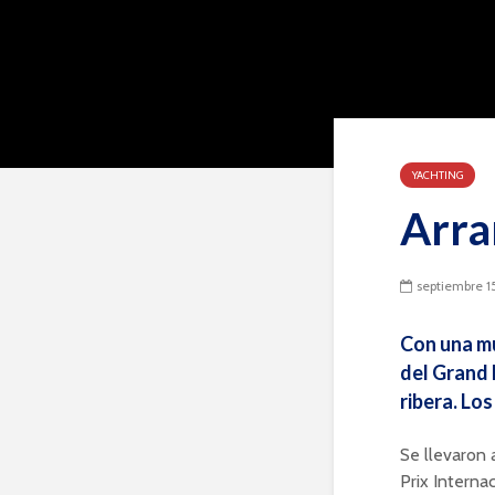
YACHTING
Arra
septiembre 1
Con una mu
del Grand 
ribera. Los
Se llevaron 
Prix Interna