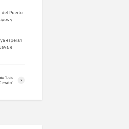
e del Puerto
ipos y
e ya esperan
nueva e
ix “Luis
Cerrato”