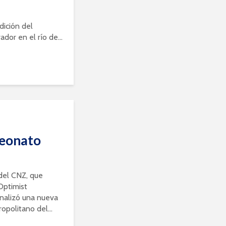
dición del
or en el río de...
peonato
del CNZ, que
Optimist
inalizó una nueva
politano del...