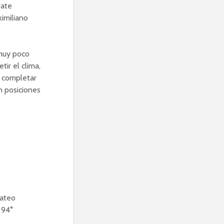
rate
imiliano
 muy poco
tir el clima,
 completar
n posiciones
Mateo
 94°