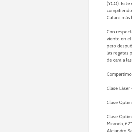
(YCO). Este 
compitiendo,
Catani, más 
Con respecto
viento en el
pero despué
las regatas 
de cara a la
Compartimos 
Clase Láser 
Clase Optim
Clase Optimi
Miranda, 62°
Alejandro S