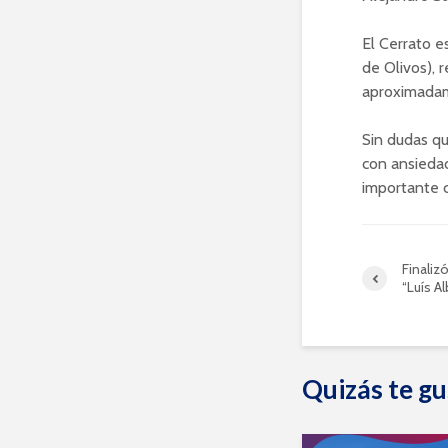
El Cerrato e
de Olivos),
aproximadam
Sin dudas qu
con ansiedad
importante c
Finaliz
“Luís A
Quizás te gu