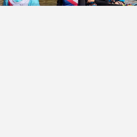
ACTIVIDADES DE 13 A 17 AÑOS
Remo
mayo 5, 2021
En el nivel escuela de la actividad de remo los chicos
y chicas que se acerquen van a aprender todo lo que
respecta a los fundamentos del remo, las técnicas de
remada y una formación y preparación física integral
en un ámbito agradable como es el río, iniciando un
vínculo de amistad con sus compañeros y una