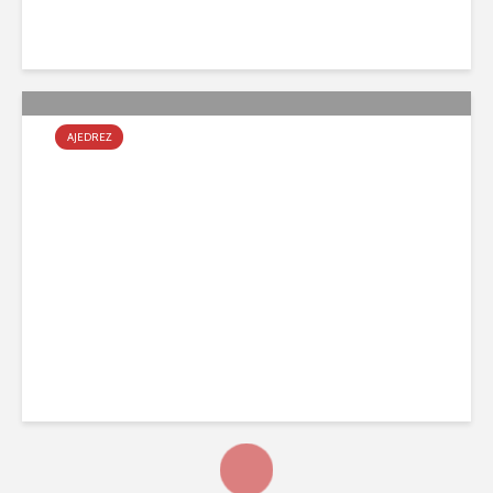
abril 26, 2022
AJEDREZ
Gran convocatoria en el
Escolar de ajedrez
abril 12, 2022