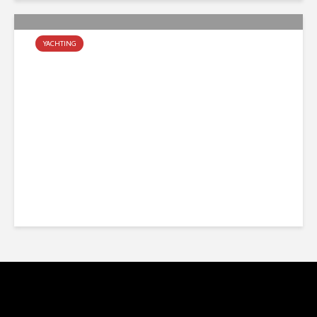
YACHTING
Finalizó el Campeonato
Metropolitano
agosto 31, 2022