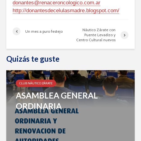
donantes@renaceroncologico.com.ar
http://donantesdecelulasmadre.blogspot.com/
Náutico Zárate con
Un mes a puro festejo
Puente Levadizo y
Centro Cultural nuevos
Quizás te guste
CLUB NÁUTICO ZÁRATE
ASAMBLEA GENERAL
ORDINARIA