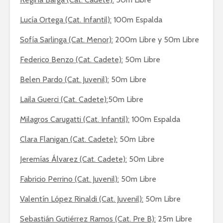
Lucía Ortega (Cat. Infantil):
100m Espalda
Sofía Sarlinga (Cat. Menor):
200m Libre y 50m Libre
Federico Benzo (Cat. Cadete):
50m Libre
Belen Pardo (Cat. Juvenil):
50m Libre
Laila Guerci (Cat. Cadete):
50m Libre
Milagros Carugatti (Cat. Infantil):
100m Espalda
Clara Flanigan (Cat. Cadete):
50m Libre
Jeremías Álvarez (Cat. Cadete):
50m Libre
Fabricio Perrino (Cat. Juvenil):
50m Libre
Valentín López Rinaldi (Cat. Juvenil):
50m Libre
Sebastián Gutiérrez Ramos (Cat. Pre B):
25m Libre