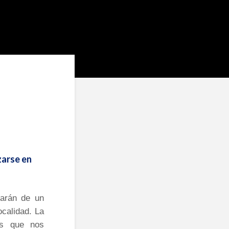
zarse en
parán de un
calidad. La
as que nos