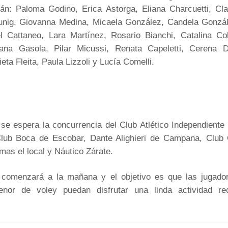
rán: Paloma Godino, Erica Astorga, Eliana Charcuetti, Clar
unig, Giovanna Medina, Micaela González, Candela Gonzále
ael Cattaneo, Lara Martínez, Rosario Bianchi, Catalina Co
iana Gasola, Pilar Micussi, Renata Capeletti, Cerena 
ieta Fleita, Paula Lizzoli y Lucía Comelli.
se espera la concurrencia del Club Atlético Independiente
lub Boca de Escobar, Dante Alighieri de Campana, Club
as el local y Náutico Zárate.
 comenzará a la mañana y el objetivo es que las jugado
enor de voley puedan disfrutar una linda actividad re