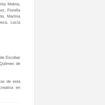
ita Molina,
z, Fiorella
bo, Martina
Deza, Lucía
 de Escobar
 Quilmes de
ras de esta
creativa en