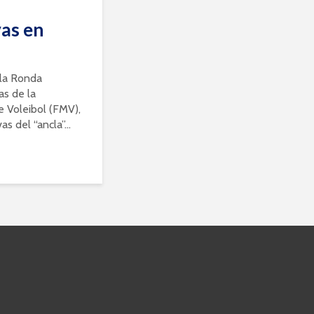
vas en
 la Ronda
s de la
e Voleibol (FMV),
s del “ancla”...