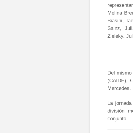
representa
Melina Bre
Biasini, I
Sainz, Jul
Zieleky, Jul
Del mismo 
(CAIDE), C
Mercedes, m
La jornada
división m
conjunto.