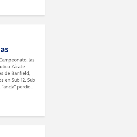
vas
 Campeonato, las
utico Zárate
es de Banfield,
os en Sub 12, Sub
 “ancla” perdió...