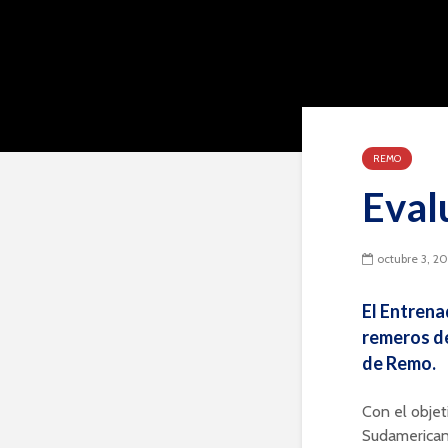
REMO
Eval
octubre 3, 20
El Entrena
remeros de
de Remo.
Con el objet
Sudamericano