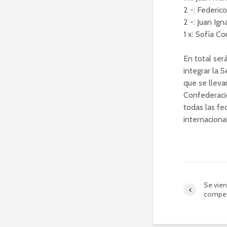
2 -: Federic
2 -: Juan Ig
1 x: Sofía C
En total ser
integrar la
que se lleva
Confederaci
todas las f
internaciona
Se vie
compet