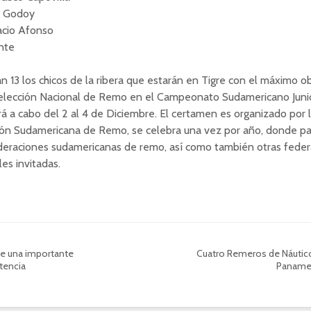
o Godoy
nacio Afonso
onte
án 13 los chicos de la ribera que estarán en Tigre con el máximo o
 Selección Nacional de Remo en el Campeonato Sudamericano Juni
rá a cabo del 2 al 4 de Diciembre. El certamen es organizado por 
ón Sudamericana de Remo, se celebra una vez por año, donde par
ederaciones sudamericanas de remo, así como también otras fede
les invitadas.
ne una importante
Cuatro Remeros de Náutico
encia
Paname