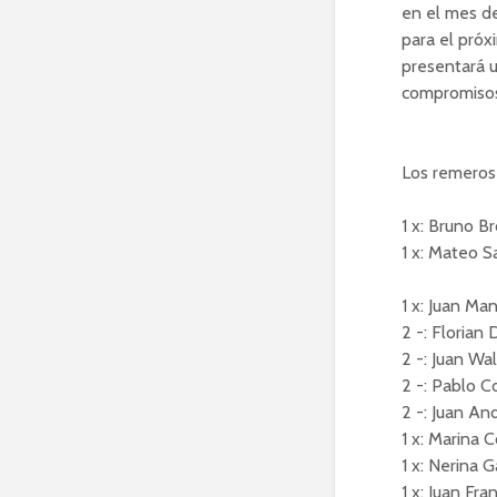
en el mes de
para el próx
presentará u
compromiso
Los remeros 
1 x: Bruno B
1 x: Mateo 
1 x: Juan Ma
2 -: Florian
2 -: Juan Wa
2 -: Pablo C
2 -: Juan A
1 x: Marina C
1 x: Nerina G
1 x: Juan Fra