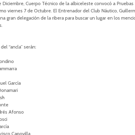
 Diciembre, Cuerpo Técnico de la albiceleste convocó a Pruebas 
imo viernes 7 de Octubre. El Entrenador del Club Náutico, Guiller
na gran delegación de la ribera para buscar un lugar en los menc
s.
del “ancla” serán:
rondino
Sammarra
nuel García
 Donamari
lsh
onte
ndrés Afonso
osci
arcía
ncisco Capovilla