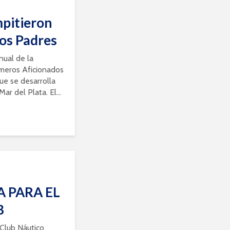
pitieron
los Padres
anual de la
meros Aficionados
e se desarrolla
ar del Plata. El...
 PARA EL
B
Club Náutico