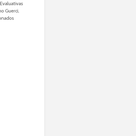
Evaluativas
mo Guerci,
ionados