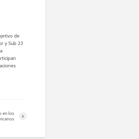
bjetivo de
or y Sub 23
la
ticipan
raciones
 en los
ricanos