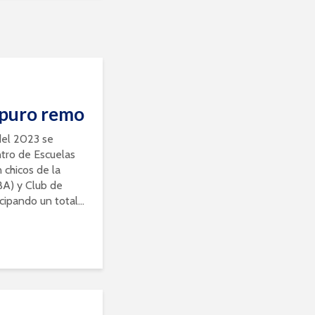
 puro remo
del 2023 se
ntro de Escuelas
chicos de la
BA) y Club de
ipando un total...