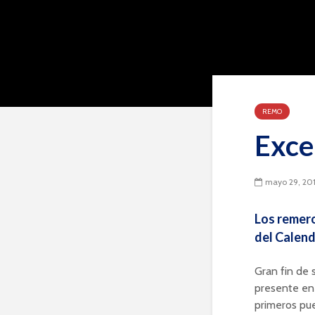
REMO
Exce
mayo 29, 20
Los remero
del Calend
Gran fin de 
presente en 
primeros pue