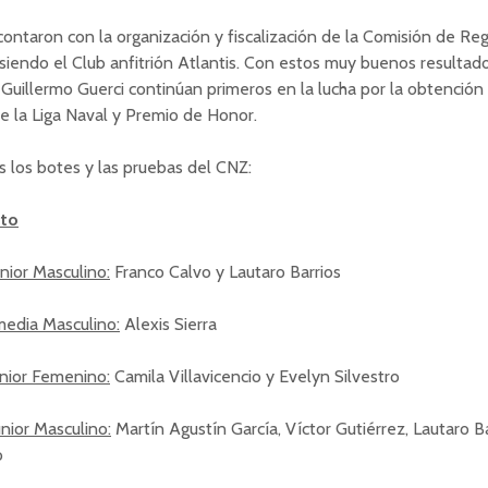
contaron con la organización y fiscalización de la Comisión de Re
 siendo el Club anfitrión Atlantis. Con estos muy buenos resultado
r Guillermo Guerci continúan primeros en la lucha por la obtención
e la Liga Naval y Premio de Honor.
 los botes y las pruebas del CNZ:
sto
nior Masculino:
Franco Calvo y Lautaro Barrios
media Masculino:
Alexis Sierra
unior Femenino:
Camila Villavicencio y Evelyn Silvestro
unior Masculino:
Martín Agustín García, Víctor Gutiérrez, Lautaro Ba
o