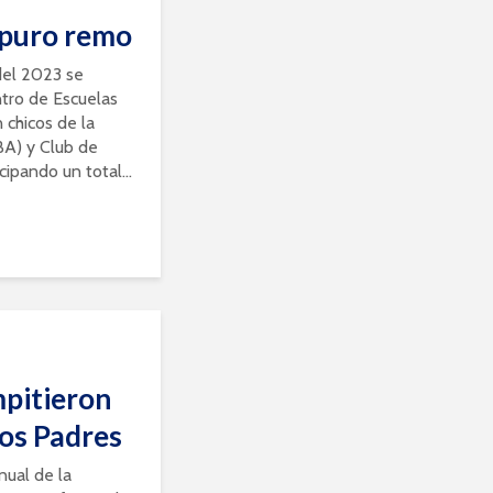
 puro remo
del 2023 se
ntro de Escuelas
chicos de la
BA) y Club de
ipando un total...
pitieron
los Padres
anual de la