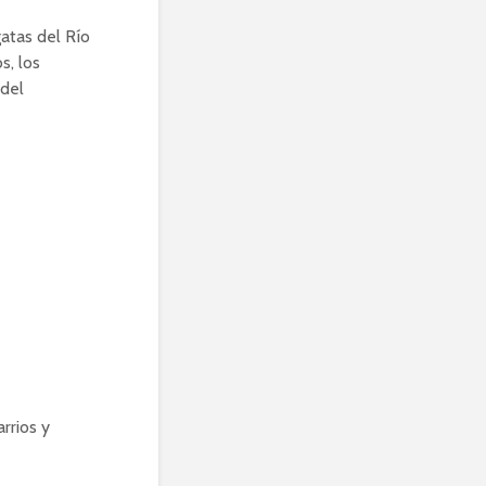
gatas del Río
s, los
 del
rrios y