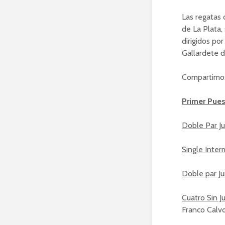
Las regatas 
de La Plata,
dirigidos po
Gallardete d
Compartimos
Primer Pue
Doble Par Ju
Single Inter
Doble par J
Cuatro Sin J
Franco Calv