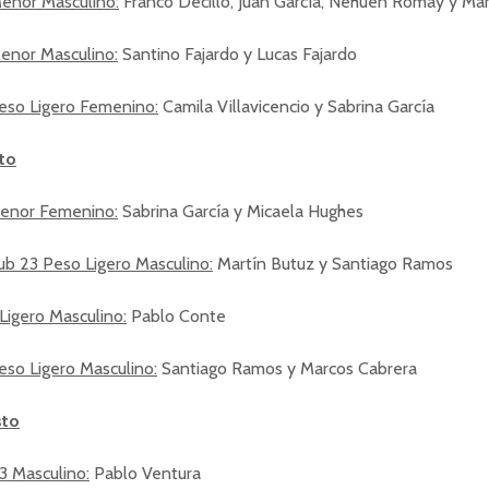
Menor Masculino:
Franco Decillo, Juan García, Nehuen Romay y Mar
enor Masculino:
Santino Fajardo y Lucas Fajardo
eso Ligero Femenino:
Camila Villavicencio y Sabrina García
to
enor Femenino:
Sabrina García y Micaela Hughes
ub 23 Peso Ligero Masculino:
Martín Butuz y Santiago Ramos
Ligero Masculino:
Pablo Conte
eso Ligero Masculino:
Santiago Ramos y Marcos Cabrera
sto
3 Masculino:
Pablo Ventura