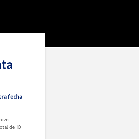
ata
era fecha
tuvo
otal de 10