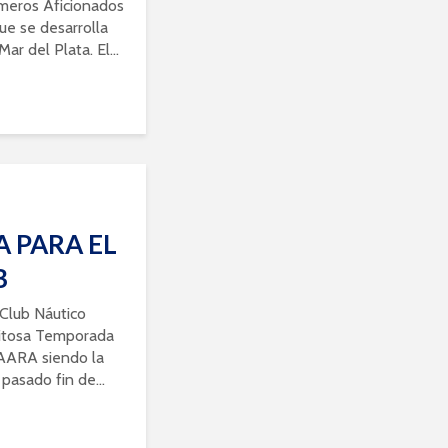
meros Aficionados
e se desarrolla
ar del Plata. El...
 PARA EL
B
Club Náutico
xitosa Temporada
a AARA siendo la
 pasado fin de...