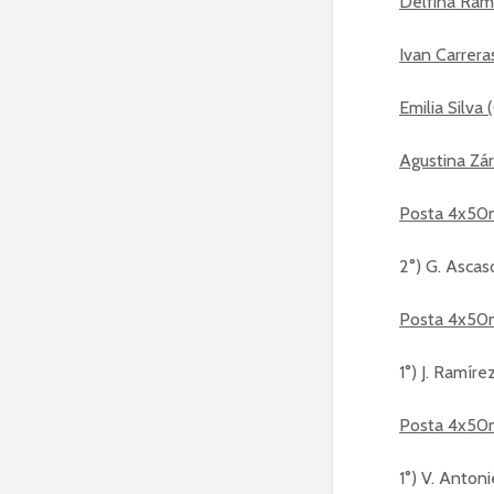
Delfina Ramí
Ivan Carreras
Emilia Silva 
Agustina Zár
Posta 4x50m
2°) G. Ascaso
Posta 4x50m
1°) J. Ramírez
Posta 4x50
1°) V. Antoni