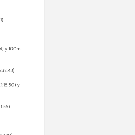
1)
14) y 100m
:32.43)
1:15.50) y
1.55)