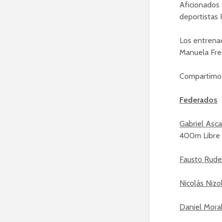
Aficionados 
deportistas 
Los entrenad
Manuela Frei
Compartimos 
Federados
Gabriel Ascas
400m Libre 
Fausto Rudel
Nicolás Nizoli
Daniel Moral