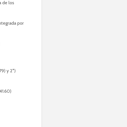
a de los
integrada por
:
9) y 2°)
41.60)