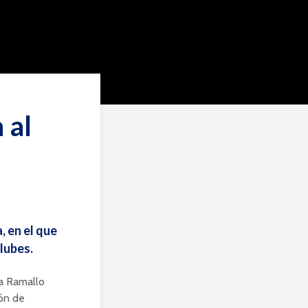
 al
, en el que
lubes.
la Ramallo
ión de