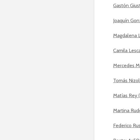
Gastón Giusti
Joaquín Gonz
Magdalena La
Camila Lescan
Mercedes Mc 
Tomás Nizoli
Matías Rey (C
Martina Rude
Federico Rus