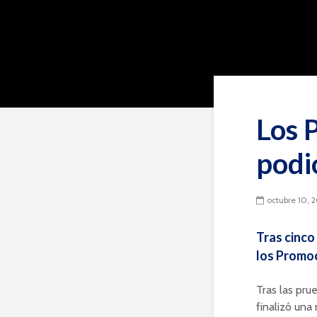
Los 
podi
octubre 10, 
Tras cinco
los Promoc
Tras las pru
finalizó una