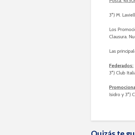
Posta: 4x5
3°) M. Laviel
Los Promocio
Clausura. Nu
Las principa
Federados:
3°) Club Ital
Promociona
Isidro y 3°)
Quizás te gu