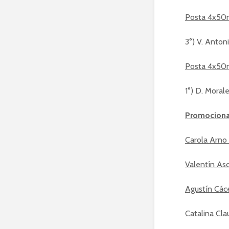
Posta 4x50m
3°) V. Antoni
Posta 4x50m
1°) D. Morale
Promociona
Carola Arno 
Valentín Asc
Agustín Các
Catalina Cla