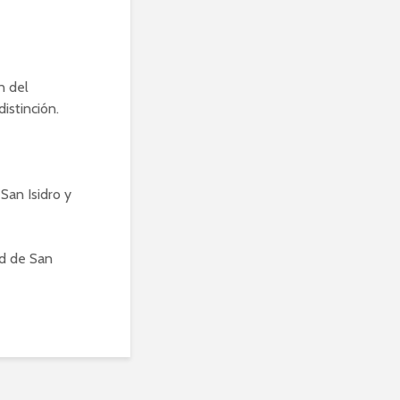
n del
istinción.
San Isidro y
ad de San