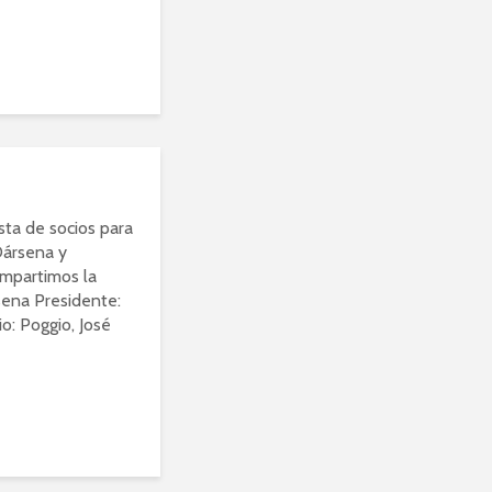
esta de socios para
Dársena y
ompartimos la
ena Presidente:
io: Poggio, José