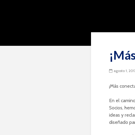
¡Más
agosto 1, 201
¡Más conect
En el camino
Socios, hemo
ideas y rec
diseñado par