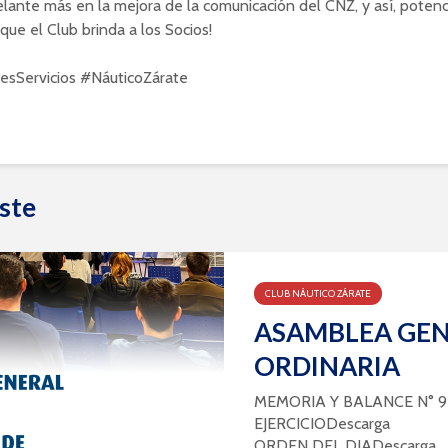
lante más en la mejora de la comunicación del CNZ, y así, potenci
 que el Club brinda a los Socios!
sServicios #NáuticoZárate
ste
CLUB NÁUTICO ZÁRATE
ASAMBLEA GE
ORDINARIA
MEMORIA Y BALANCE N° 9
EJERCICIODescarga
ORDEN DEL DIADescarga