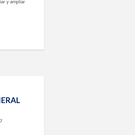
ar y ampliar
NERAL
7