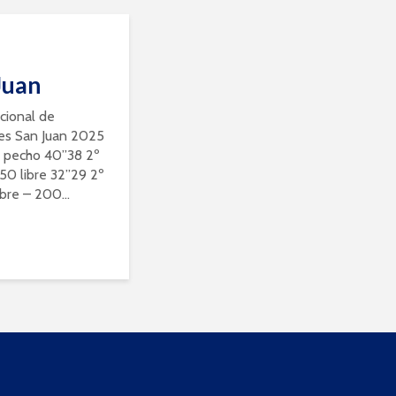
Juan
ional de
res San Juan 2025
50 pecho 40”38 2º
0 libre 32”29 2º
bre – 200...