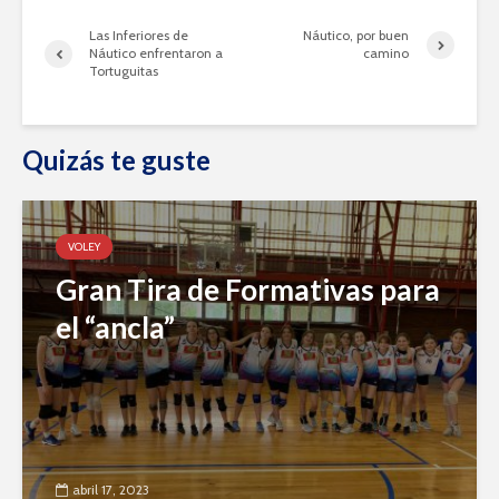
Las Inferiores de
Náutico, por buen
Náutico enfrentaron a
camino
Tortuguitas
Quizás te guste
VOLEY
Gran Tira de Formativas para
el “ancla”
abril 17, 2023