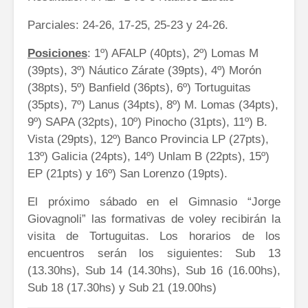
Parciales: 24-26, 17-25, 25-23 y 24-26.
Posiciones
: 1º) AFALP (40pts), 2º) Lomas M
(39pts), 3º) Náutico Zárate (39pts), 4º) Morón
(38pts), 5º) Banfield (36pts), 6º) Tortuguitas
(35pts), 7º) Lanus (34pts), 8º) M. Lomas (34pts),
9º) SAPA (32pts), 10º) Pinocho (31pts), 11º) B.
Vista (29pts), 12º) Banco Provincia LP (27pts),
13º) Galicia (24pts), 14º) Unlam B (22pts), 15º)
EP (21pts) y 16º) San Lorenzo (19pts).
El próximo sábado en el Gimnasio “Jorge
Giovagnoli” las formativas de voley recibirán la
visita de Tortuguitas. Los horarios de los
encuentros serán los siguientes: Sub 13
(13.30hs), Sub 14 (14.30hs), Sub 16 (16.00hs),
Sub 18 (17.30hs) y Sub 21 (19.00hs)