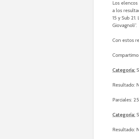
Los elencos 
a los result
15 y Sub 21.
Giovagnoli”.
Con estos re
Compartimos 
Categoría:
S
Resultado: N
Parciales: 2
Categoría:
S
Resultado: N