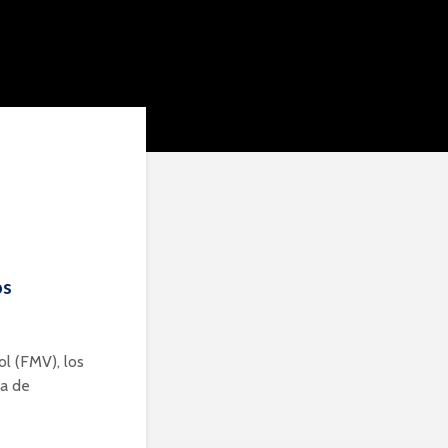
os
ol (FMV), los
ta de