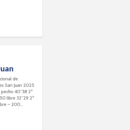
Juan
ional de
res San Juan 2025
50 pecho 40”38 2º
0 libre 32”29 2º
bre – 200...