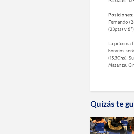
Parciales: 1
Posiciones:
Fernando (24
(23pts) y 8°
La próxima f
horarios será
(15.30hs), S
Matanza, Gi
Quizás te gu