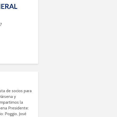
NERAL
7
esta de socios para
Dársena y
ompartimos la
ena Presidente:
io: Poggio, José