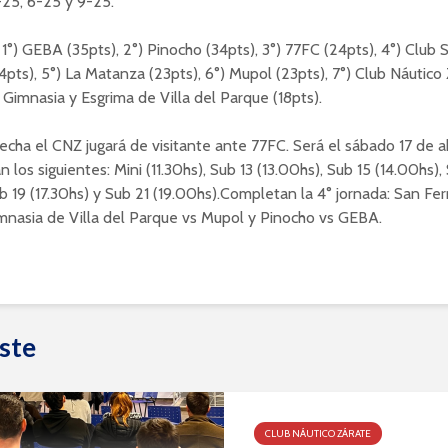
3-25, 6-25 y 9-25.
1°) GEBA (35pts), 2°) Pinocho (34pts), 3°) 77FC (24pts), 4°) Club 
pts), 5°) La Matanza (23pts), 6°) Mupol (23pts), 7°) Club Náutico
) Gimnasia y Esgrima de Villa del Parque (18pts).
echa el CNZ jugará de visitante ante 77FC. Será el sábado 17 de ab
n los siguientes: Mini (11.30hs), Sub 13 (13.00hs), Sub 15 (14.00hs),
ub 19 (17.30hs) y Sub 21 (19.00hs).Completan la 4° jornada: San Fe
mnasia de Villa del Parque vs Mupol y Pinocho vs GEBA.
ste
CLUB NÁUTICO ZÁRATE