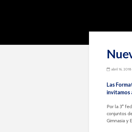
Nuev
abril 16, 2018
Las Format
invitamos 
Por la 3° fe
conjuntos de
Gimnasia y E