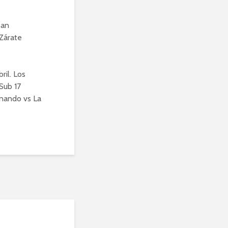
San
 Zárate
ril. Los
 Sub 17
rnando vs La