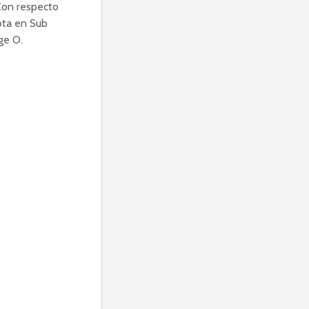
 Con respecto
rota en Sub
ge O.