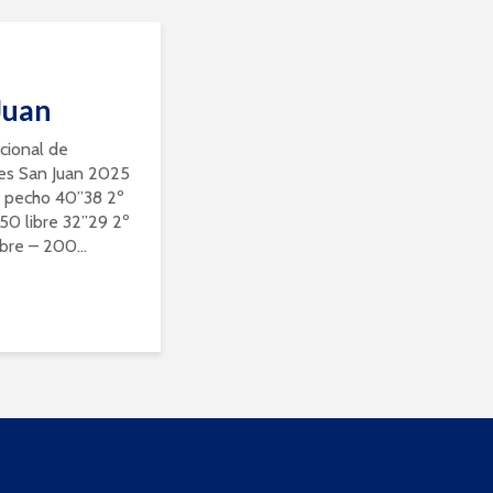
Juan
ional de
res San Juan 2025
50 pecho 40”38 2º
0 libre 32”29 2º
bre – 200...