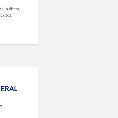
e la ribera,
Éxitos,
NERAL
7