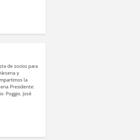
esta de socios para
Dársena y
ompartimos la
ena Presidente:
io: Poggio, José