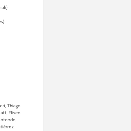
oli)
es)
ori, Thiago
tt, Eliseo
Rotondo,
tiérrez.