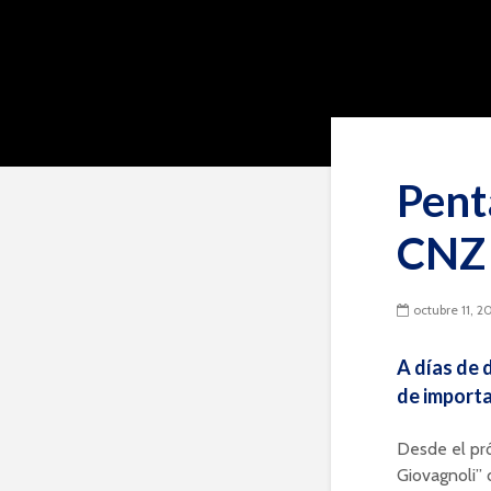
Pent
CNZ
octubre 11, 2
A días de 
de importa
Desde el pró
Giovagnoli” 