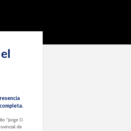
 el
presencia
 completa.
io “Jorge O.
ovincial de