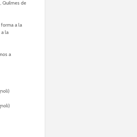
e, Quilmes de
 forma a la
 a la
imos a
noli)
noli)