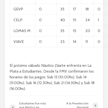
GEVP
0
35
17
18
0
CELP
0
40
15
24
1
LOMAS M
0
35
15
20
0
VIAVE
0
25
14
11
0
El próximo sábado Náutico Záarte enfrenta en La
Plata a Estudiantes. Desde la FMV confirmaron los
horarios de los juegos: Sub 13 (10.00hs), Sub 14
(11.00hs), Sub 16 (12.30hs), Sub 21 (14.30hs) y Sub 18
(16.00hs).
Estudiantes fue más
A la Preselección
que Náutico en
Nacional