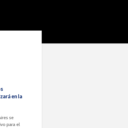
os
zará en la
ires se
ivo para el