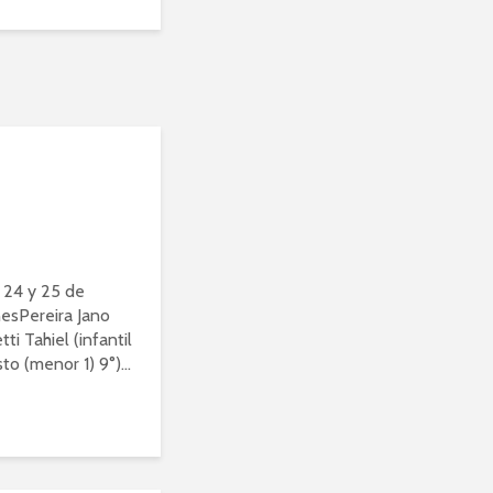
24 y 25 de
esPereira Jano
tti Tahiel (infantil
to (menor 1) 9°)...