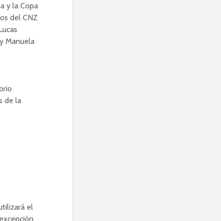
a y la Copa
cos del CNZ
 Lucas
i y Manuela
orio
s de la
tilizará el
 excepción