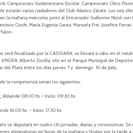
enil, Campeonato Sudamericano Escolar, Campeonato Chico Piscin
de estarán varios nadadores del Club Náutico Zárate. Los seis chi
 en la mañana miércoles junto al Entrenador Guillermo Nizoli son
rancisco Ciochi, María Eugenia Garea, Manuela Frei, Josefina Ferrar
falon.
e será fiscalizado por la CADDARA, se llevará a cabo en el natat
 EMDER, Alberto Zorrilla, sito en el Parque Municipal de Deporte
r del Plata entre los días jueves 7 y domingo 10 de Julio.
 de la competencia serian los siguientes:
:
Ablande 08:00 hs.– Inicio: 09:30 hs
de 16:00 hs. – Inicio: 17:30 hs
o se disputará en cuatro (4) jornadas, diarias y consecutivas. Se u
eries eliminatorias en horas de la mañana y finales por la tarde a