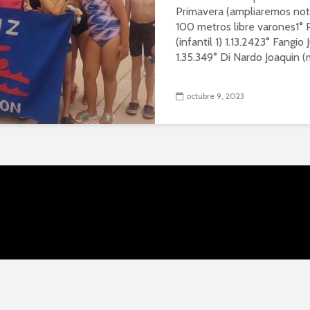
Primavera (ampliaremos not
100 metros libre varones1° P
(infantil 1) 1.13.2423° Fangio J
1.35.349° Di Nardo Joaquin (m
octubre 9, 2023