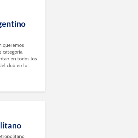
entino
ón queremos
e categoría
ntan en todos los
el club en lo...
litano
tropolitano