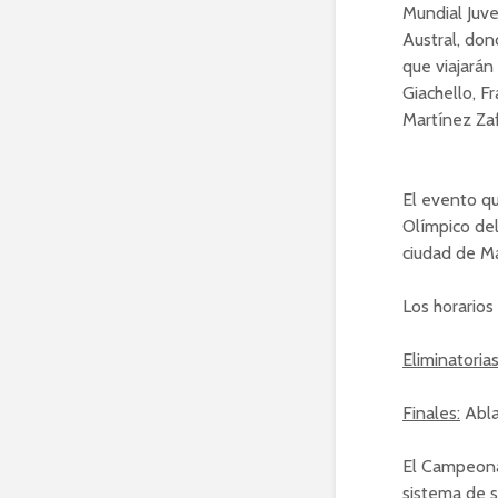
Mundial Juv
Austral, don
que viajarán
Giachello, F
Martínez Zaf
El evento qu
Olímpico del
ciudad de Ma
Los horarios
Eliminatorias
Finales:
Ablan
El Campeonat
sistema de s