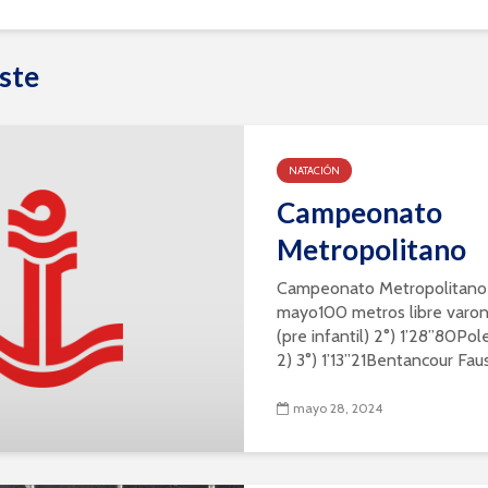
ste
NATACIÓN
Campeonato
Metropolitano
Campeonato Metropolitano 
mayo100 metros libre varon
(pre infantil) 2°) 1’28”80Pole
2) 3°) 1’13”21Bentancour Faus
mayo 28, 2024