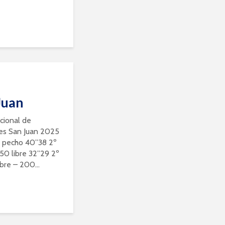
Juan
ional de
res San Juan 2025
50 pecho 40”38 2º
0 libre 32”29 2º
bre – 200...