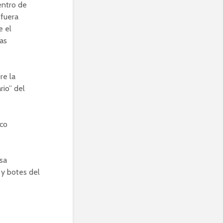
entro de
 fuera
e el
as
re la
rio” del
rco
sa
 y botes del