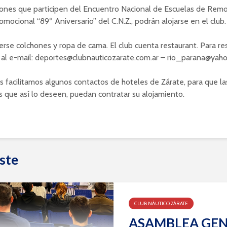
iones que participen del Encuentro Nacional de Escuelas de Rem
omocional “89º Aniversario” del C.N.Z., podrán alojarse en el club.
rse colchones y ropa de cama. El club cuenta restaurant. Para re
 al e-mail: deportes@clubnauticozarate.com.ar – rio_parana@yaho
s facilitamos algunos contactos de hoteles de Zárate, para que la
 que así lo deseen, puedan contratar su alojamiento.
ste
CLUB NÁUTICO ZÁRATE
ASAMBLEA GE