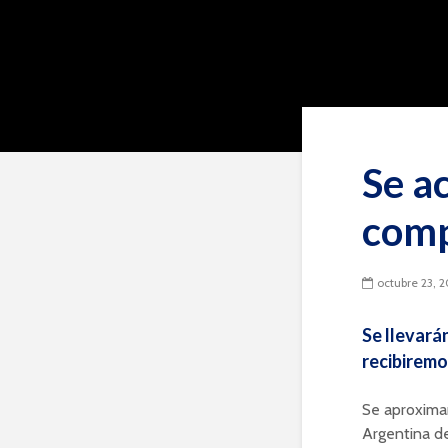
Se a
comp
octubre 23, 2
Se llevará
recibiremo
Se aproxima
Argentina d