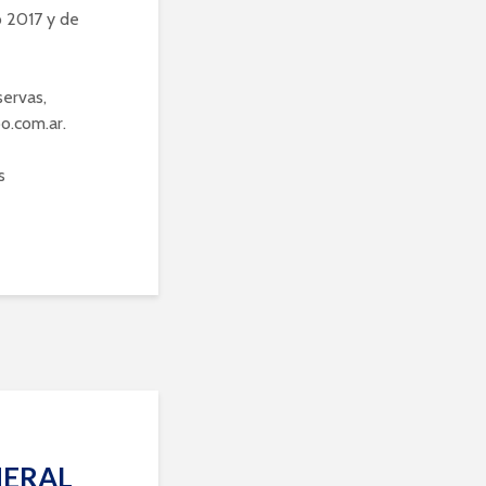
o 2017 y de
servas,
o.com.ar.
s
NERAL