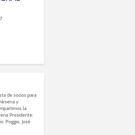
7
esta de socios para
Dársena y
ompartimos la
ena Presidente:
io: Poggio, José