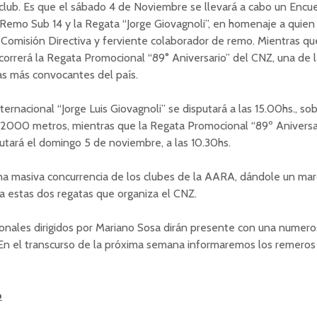
club. Es que el sábado 4 de Noviembre se llevará a cabo un Encu
Remo Sub 14 y la Regata “Jorge Giovagnoli”, en homenaje a quien
omisión Directiva y ferviente colaborador de remo. Mientras qu
orrerá la Regata Promocional “89° Aniversario” del CNZ, una de l
s más convocantes del país.
ternacional “Jorge Luis Giovagnoli” se disputará a las 15.00hs., sob
 2000 metros, mientras que la Regata Promocional “89º Aniversa
utará el domingo 5 de noviembre, a las 10.30hs.
na masiva concurrencia de los clubes de la AARA, dándole un ma
a estas dos regatas que organiza el CNZ.
onales dirigidos por Mariano Sosa dirán presente con una numero
En el transcurso de la próxima semana informaremos los remeros
o