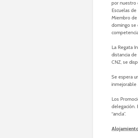
por nuestro 
Escuelas de 
Miembro de C
domingo se c
competencia
La Regata In
distancia de
CNZ, se disp
Se espera u
inmejorable 
Los Promoci
delegación. 
“ancla”.
Alojamient