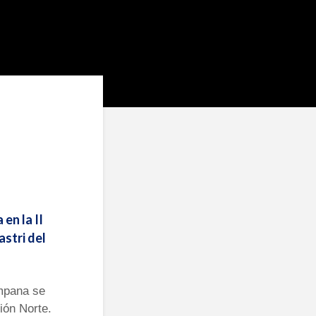
en la II
astri del
ampana se
ión Norte.