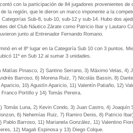
contó con la participación de 84 jugadores provenientes de 
 de la región, que le dieron un marco imponente a la compet
 Categorías Sub-8, sub-10, sub-12 y sub-14. Hubo dos ajed
tes del Club Náutico Zárate como Patricio Ibar y Lautaro C
tuvieron junto al Entrenador Fernando Romano.
lminó en el 8º lugar en la Categoría Sub 10 con 3 puntos. Mi
ubicó 11º en Sub 12 al sumar 3 unidades.
) Matías Pinasco, 2) Santino Serrano, 3) Máximo Velas, 4) 
ndrés Barroso, 6) Morena Ruiz, 7) Nicolás Bassin, 8) Dante
 Aparicio, 10) Agustín Aparicio, 11) Valentín Patiaño, 12) Val
 Franco Portillo y 14) Tomás Pereira.
1) Tomás Luna, 2) Kevin Condo, 3) Juan Castro, 4) Joaquín 
nzon, 6) Nehemías Ruiz, 7) Ramiro Denis, 8) Patricio Ibar)
) Pablo Barroso, 11) Marianela González, 11) Valentino Fiord
eres, 12) Magali Espinosa y 13) Diego Colque.