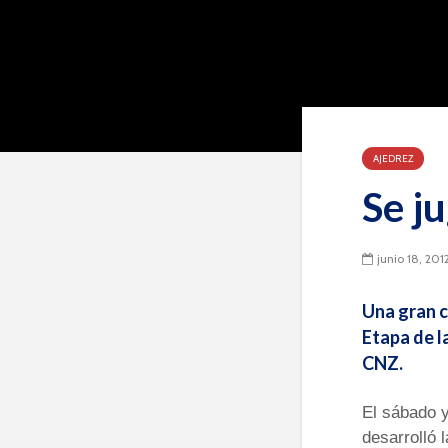
AJEDREZ
Se ju
junio 18, 201
Una gran c
Etapa de la
CNZ.
El sábado y
desarrolló 