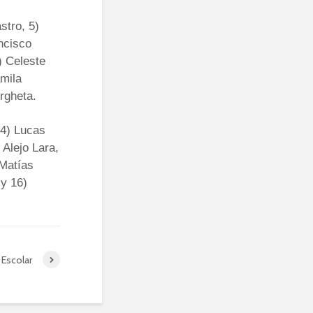
stro, 5)
ncisco
) Celeste
amila
rgheta.
 4) Lucas
Alejo Lara,
 Matías
 y 16)
Escolar