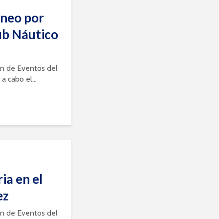
rneo por
ub Náutico
ón de Eventos del
a cabo el...
ia en el
ez
ón de Eventos del