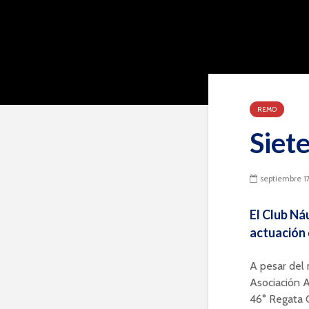
REMO
Siet
septiembre 1
El Club Ná
actuación 
A pesar del 
Asociación 
46° Regata O