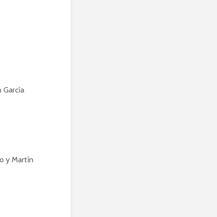
n García
o y Martín