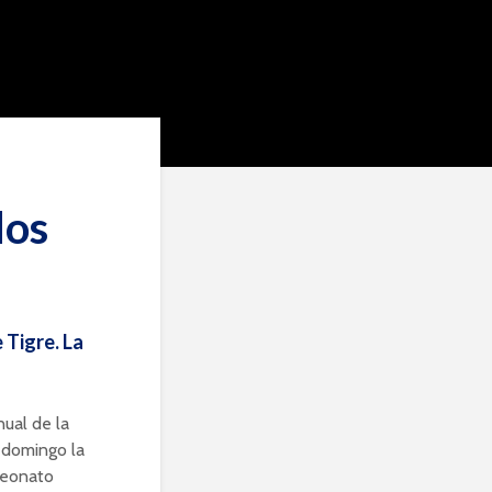
dos
 Tigre. La
nual de la
 domingo la
mpeonato