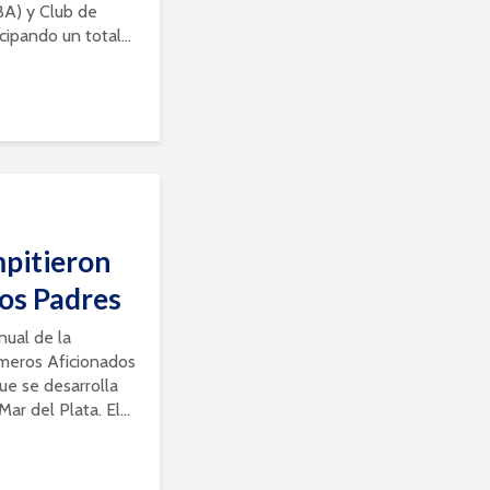
BA) y Club de
ipando un total...
pitieron
los Padres
anual de la
meros Aficionados
e se desarrolla
ar del Plata. El...