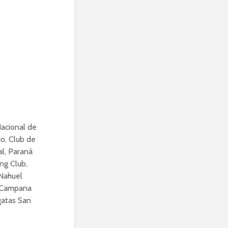
Nacional de
do, Club de
l, Paraná
ng Club,
 Nahuel
, Campana
gatas San