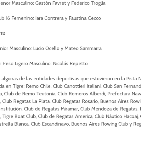
nor Masculino: Gastón Favret y Federico Troglia
b 16 Femenino: Iara Contrera y Faustina Cecco
sto
unior Masculino: Lucio Ocello y Mateo Sammarra
r Peso Ligero Masculino: Nicolás Repetto
 algunas de las entidades deportivas que estuvieron en la Pista 
a en Tigre: Remo Chile, Club Canottieri Italiani, Club San Fernan
a, Club de Remo Teutonia, Club Remeros Alberdi, Prefectura Nava
 Club Regatas La Plata, Club Regatas Rosario, Buenos Aires Rowi
onstitución, Club de Regatas Miramar, Club Mendoza de Regatas,
, Tigre Boat Club, Club de Regatas America, Club Náutico Hacoaj
strella Blanca, Club Escandinavo, Buenos Aires Rowing Club y Re