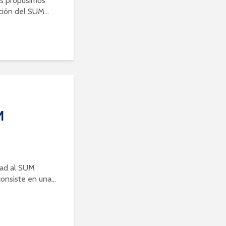
os propusimos
ción del SUM...
M
dad al SUM
onsiste en una...