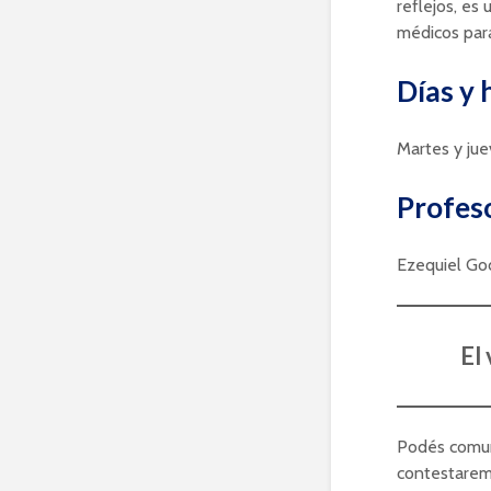
reflejos, es
médicos para
Días y 
Martes y jue
Profes
Ezequiel Go
El
Podés comuni
contestarem