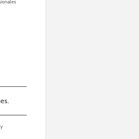
sionales
es.
 y