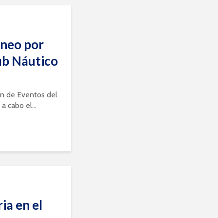
rneo por
ub Náutico
ón de Eventos del
a cabo el...
ia en el