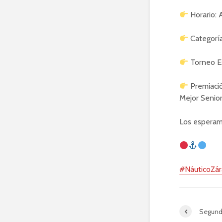
Horario: 
Categorías
Torneo Es
Premiació
Mejor Senio
Los esperamos
#NáuticoZár
Segund