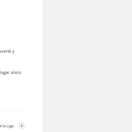
uvenil y
lugar único.
e la Liga