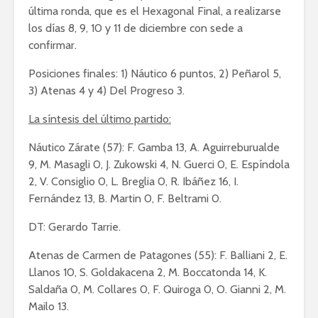
última ronda, que es el Hexagonal Final, a realizarse
los días 8, 9, 10 y 11 de diciembre con sede a
confirmar.
Posiciones finales: 1) Náutico 6 puntos, 2) Peñarol 5,
3) Atenas 4 y 4) Del Progreso 3.
La síntesis del último partido:
Náutico Zárate (57): F. Gamba 13, A. Aguirreburualde
9, M. Masagli 0, J. Zukowski 4, N. Guerci 0, E. Espíndola
2, V. Consiglio 0, L. Breglia 0, R. Ibáñez 16, I.
Fernández 13, B. Martin 0, F. Beltrami 0.
DT: Gerardo Tarrie.
Atenas de Carmen de Patagones (55): F. Balliani 2, E.
Llanos 10, S. Goldakacena 2, M. Boccatonda 14, K.
Saldaña 0, M. Collares 0, F. Quiroga 0, O. Gianni 2, M.
Mailo 13.