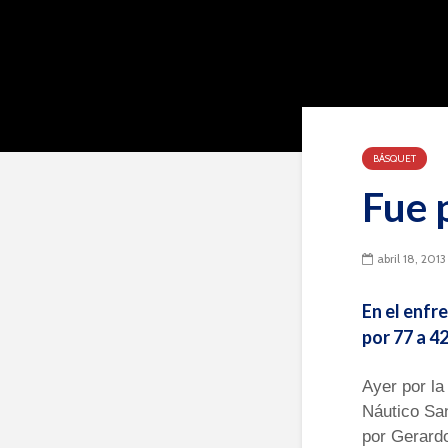
BÁSQUET
Fue 
abril 18, 2013
En el enfr
por 77 a 42
Ayer por la
Náutico San
por Gerardo