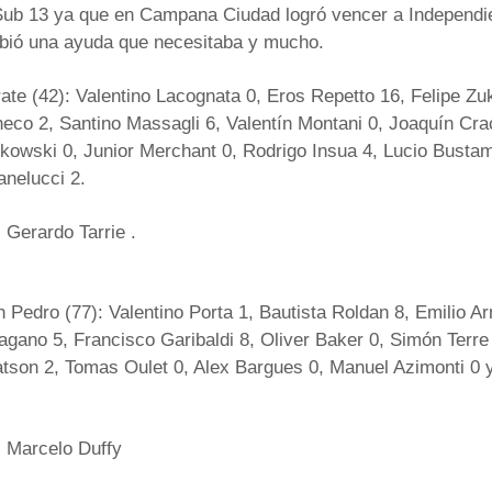
Sub 13 ya que en Campana Ciudad logró vencer a Independien
ibió una ayuda que necesitaba y mucho.
ate (42): Valentino Lacognata 0, Eros Repetto 16, Felipe Zu
co 2, Santino Massagli 6, Valentín Montani 0, Joaquín Cra
kowski 0, Junior Merchant 0, Rodrigo Insua 4, Lucio Busta
nelucci 2.
 Gerardo Tarrie .
 Pedro (77): Valentino Porta 1, Bautista Roldan 8, Emilio A
agano 5, Francisco Garibaldi 8, Oliver Baker 0, Simón Terre
son 2, Tomas Oulet 0, Alex Bargues 0, Manuel Azimonti 0 
: Marcelo Duffy