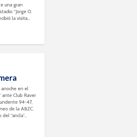
te una gran
stadio “Jorge O.
bió la visita...
imera
o anoche en el
i” ante Club Raver
tundente 94-47,
rneo de la ABZC.
del “ancla”...