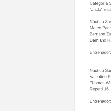
Categoría 
“ancla” rec
Náutico Zar
Mateo Pache
Bernabe Zu
Damiano Ra
Entrenador:
Náutico San
Valentino P
Thomas Wat
Repetti 16.
Entrenador