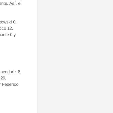
te. Así, el
kowski 0,
cco 12,
mante 0 y
rmendariz 8,
 29,
y Federico