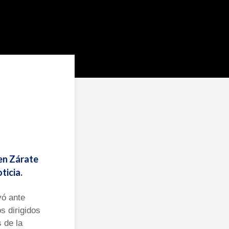
 en Zárate
ticia.
yó ante
s dirigidos
s de la