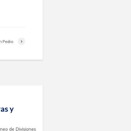
n Pedro
as y
rneo de Divisiones