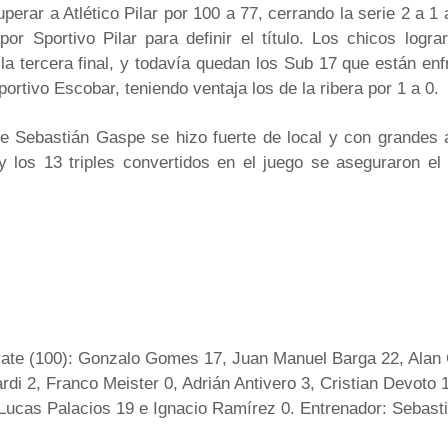
superar a Atlético Pilar por 100 a 77, cerrando la serie 2 a 1
or Sportivo Pilar para definir el título. Los chicos logr
la tercera final, y todavía quedan los Sub 17 que están en
portivo Escobar, teniendo ventaja los de la ribera por 1 a 0.
de Sebastián Gaspe se hizo fuerte de local y con grandes 
y los 13 triples convertidos en el juego se aseguraron el
rate (100): Gonzalo Gomes 17, Juan Manuel Barga 22, Alan 
rdi 2, Franco Meister 0, Adrián Antivero 3, Cristian Devoto 1
Lucas Palacios 19 e Ignacio Ramírez 0. Entrenador: Sebas