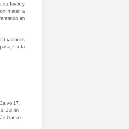
 a su favor y
aron meter a
frentando en
actuaciones
 pasaje a la
Calvo 17,
8, Julián
tián Gaspe