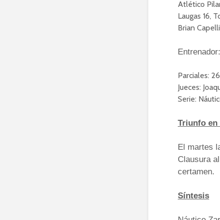
Atlético Pil
Laugas 16, T
Brian Capelli
Entrenador:
Parciales: 2
Jueces: Joaq
Serie: Náutic
Triunfo en 
El martes l
Clausura al
certamen.
Síntesis
Náutico Zar