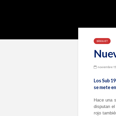
BÁSQUET
Nuev
noviembre 15
Los Sub 19
se mete en
Hace una s
disputan el
rojo tambi