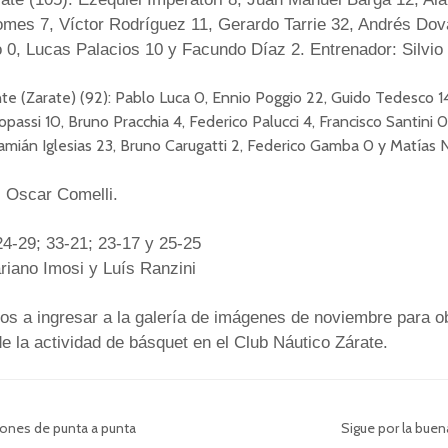
mes 7, Víctor Rodríguez 11, Gerardo Tarrie 32, Andrés Dov
0, Lucas Palacios 10 y Facundo Díaz 2. Entrenador: Silvio 
e (Zarate) (92): Pablo Luca 0, Ennio Poggio 22, Guido Tedesco 14
passi 10, Bruno Pracchia 4, Federico Palucci 4, Francisco Santini 0
amián Iglesias 23, Bruno Carugatti 2, Federico Gamba 0 y Matías N
: Oscar Comelli.
24-29; 33-21; 23-17 y 25-25
riano Imosi y Luís Ranzini
os a ingresar a la galería de imágenes de noviembre para o
e la actividad de básquet en el Club Náutico Zárate.
nes de punta a punta
Sigue por la bue