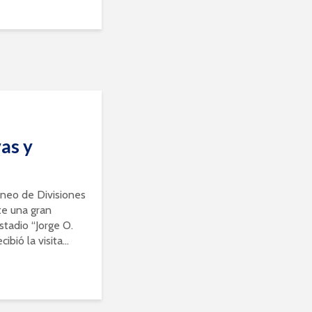
as y
rneo de Divisiones
te una gran
stadio “Jorge O.
bió la visita...