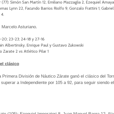
ar (77): Simón San Martín 12, Emiliano Mazzaglia 2, Ezequiel Amaya
omas Lynn 22, Facundo Barrios Riolfo 9, Gonzalo Frattini 1, Gabriel 
 4.
 Marcelo Asturiano.
6-20; 23-23; 24-18 y 27-16
uin Albertinsky, Enrique Paul y Gustavo Zukowski
o Zarate 2 vs Atlético Pilar 1
el clásico
a Primera División de Náutico Zárate ganó el clásico del Tor
 superar a Independiente por 105 a 92, para seguir siendo el 
ate (105): Ezequiel Imperatori 8, Juan Manuel Barga 12, Ala