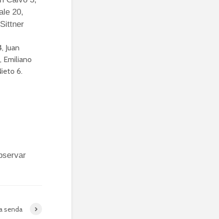
ale 20,
Sittner
, Juan
, Emiliano
ieto 6.
bservar
na senda