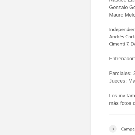
Gonzalo Go
Mauro Melo 
Independient
Andrés Corto
Cimenti 7, D
Entrenador
Parciales: 
Jueces: Ma
Los invitam
más fotos d
Campeo