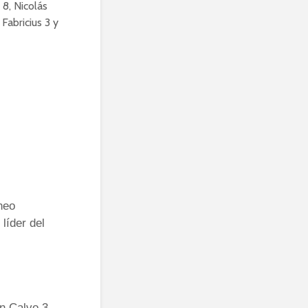
 8, Nicolás
Fabricius 3 y
neo
líder del
n Calvo 3,