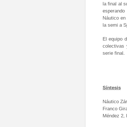
la final al 
esperando p
Náutico en 
la semi a S
El equipo 
colectivas 
serie final.
Síntesis
Náutico Zá
Franco Gira
Méndez 2, 