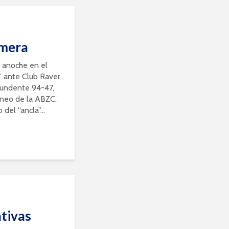
imera
o anoche en el
i” ante Club Raver
tundente 94-47,
rneo de la ABZC.
del “ancla”...
ativas