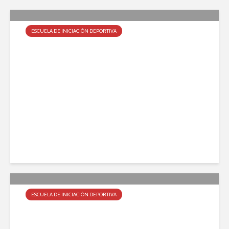
ESCUELA DE INICIACIÓN DEPORTIVA
Cuenta regresiva para la EID
marzo 3, 2017
ESCUELA DE INICIACIÓN DEPORTIVA
Inscripción abierta