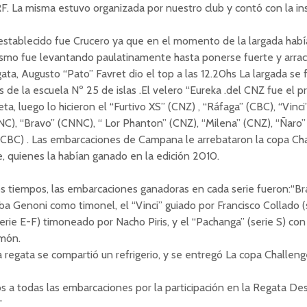
. La misma estuvo organizada por nuestro club y contó con la ins
 establecido fue Crucero ya que en el momento de la largada hab
ismo fue levantando paulatinamente hasta ponerse fuerte y arrac
egata, Augusto “Pato” Favret dio el top a las 12.20hs La largada s
 de la escuela Nº 25 de islas .El velero “Eureka .del CNZ fue el p
eta, luego lo hicieron el “Furtivo XS” (CNZ) , “Ráfaga” (CBC), “Vinci
C), “Bravo” (CNNC), “ Lor Phanton” (CNZ), “Milena” (CNZ), “Ñaro”
(CBC) . Las embarcaciones de Campana le arrebataron la copa Cha
e, quienes la habían ganado en la edición 2010.
s tiempos, las embarcaciones ganadoras en cada serie fueron:“Bra
a Genoni como timonel, el “Vinci” guiado por Francisco Collado (
serie E-F) timoneado por Nacho Piris, y el “Pachanga” (serie S) co
imón.
la regata se compartió un refrigerio, y se entregó La copa Challeng
a todas las embarcaciones por la participación en la Regata Des
”