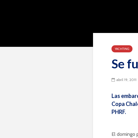
YACHTING
Se f
abril 19, 2011
Las embarc
Copa Chal
PHRF.
El domingo p