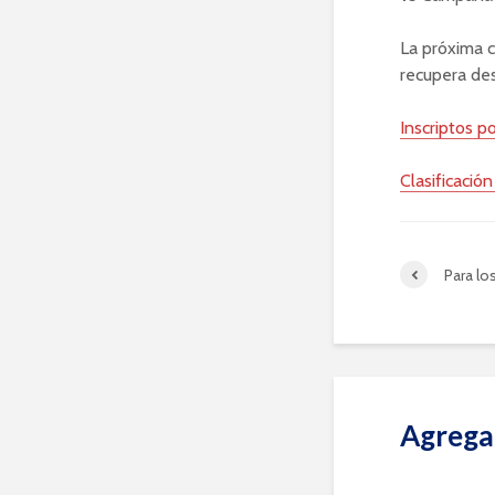
La próxima c
recupera de
Inscriptos po
Clasificació
Para lo
Agrega