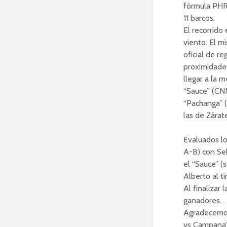
fórmula PHRF
11 barcos.
El recorrido
viento. El m
oficial de r
proximidades
llegar a la m
“Sauce” (CNN
“Pachanga” 
las de Zárat
Evaluados lo
A-B) con Seb
el “Sauce” (
Alberto al t
Al finalizar 
ganadores. .
Agradecemos 
vs Campana