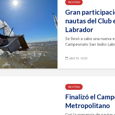
YACHTING
Gran participaci
nautas del Club 
Labrador
Se llevó a cabo una nueva e
Campeonato San Isidro Labrad
abril 10, 2023
YACHTING
Finalizó el Cam
Metropolitano
Con la presencia de nautas 