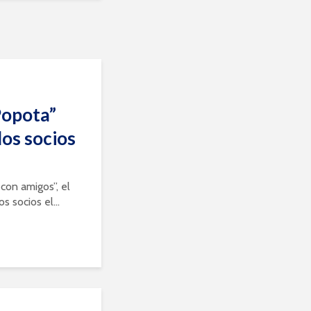
Popota”
los socios
con amigos”, el
s socios el...