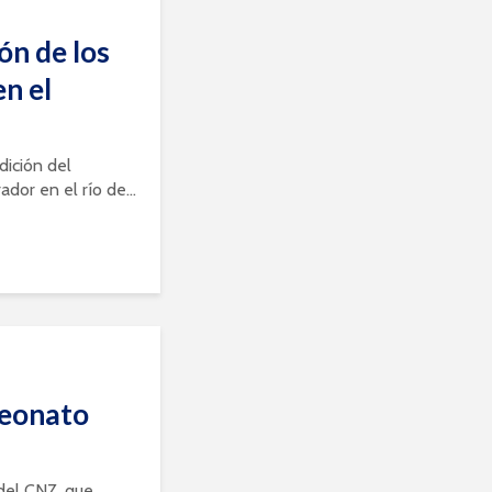
ón de los
en el
dición del
or en el río de...
peonato
del CNZ, que