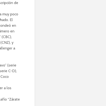
cripción de
ía muy poco
hado. El
e fondeó en
rimero en
” (CBC),
 (CNZ), y
llenger a
vo” (serie
serie C-D),
n Coco
er a los
afío “Zárate