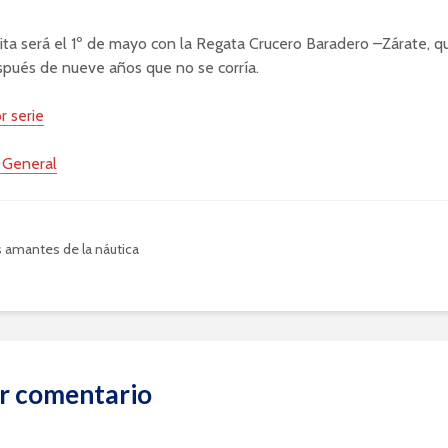
ita será el 1º de mayo con la Regata Crucero Baradero –Zárate, q
spués de nueve años que no se corría.
r serie
n General
s amantes de la náutica
r comentario