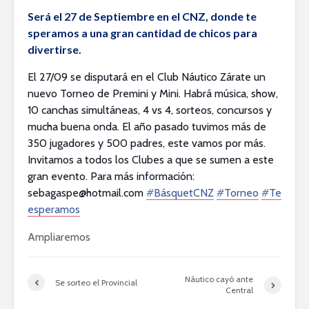
Será el 27 de Septiembre en el CNZ, donde te
speramos a una gran cantidad de chicos para
divertirse.
El 27/09 se disputará en el Club Náutico Zárate un
nuevo Torneo de Premini y Mini. Habrá música, show,
10 canchas simultáneas, 4 vs 4, sorteos, concursos y
mucha buena onda. El año pasado tuvimos más de
350 jugadores y 500 padres, este vamos por más.
Invitamos a todos los Clubes a que se sumen a este
gran evento. Para más información:
sebagaspe@hotmail.com
‪#‎
BásquetCNZ‬
‪#‎
Torneo‬
‪#‎
Te
esperamos‬
Ampliaremos
Náutico cayó ante
Se sorteo el Provincial
Central