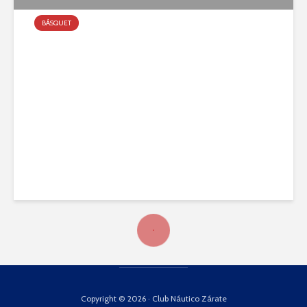
BÁSQUET
La Tira de Formativas recibió
a Inde
mayo 26, 2022
Copyright © 2026 · Club Náutico Zárate