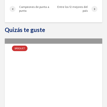
Campeones de punta a
Entre los 12 mejores del
punta
país
Quizás te guste
BÁSQUET
Tira de Formativas y Primera
agosto 8, 2022