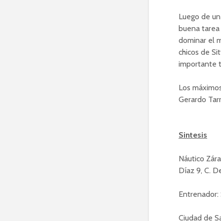
Luego de un 
buena tarea 
dominar el m
chicos de Si
importante t
Los máximos 
Gerardo Tarr
Sintesis
Náutico Zárat
Díaz 9, C. D
Entrenador: S
Ciudad de Sal