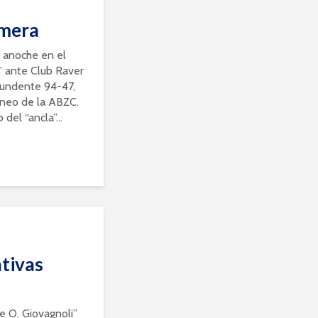
imera
o anoche en el
i” ante Club Raver
tundente 94-47,
rneo de la ABZC.
del “ancla”...
ativas
e O. Giovagnoli”