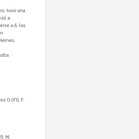
co, tuvo una
ezó a
rse a 6, los
un
viernes.
olta
ez 0 (FI), F.
11, M.