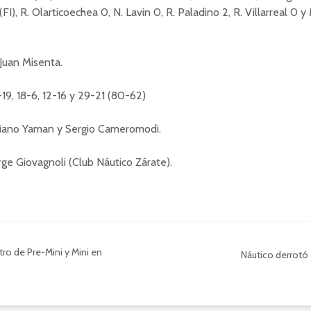
I), R. Olarticoechea 0, N. Lavin 0, R. Paladino 2, R. Villarreal 0 y
Juan Misenta.
-19, 18-6, 12-16 y 29-21 (80-62)
uciano Yaman y Sergio Cameromodi.
rge Giovagnoli (Club Náutico Zárate).
ro de Pre-Mini y Mini en
Náutico derrotó