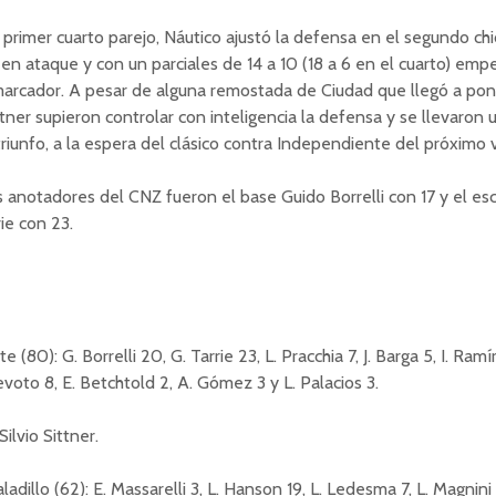
primer cuarto parejo, Náutico ajustó la defensa en el segundo chi
en ataque y con un parciales de 14 a 10 (18 a 6 en el cuarto) emp
arcador. A pesar de alguna remostada de Ciudad que llegó a pone
ttner supieron controlar con inteligencia la defensa y se llevaron 
riunfo, a la espera del clásico contra Independiente del próximo 
anotadores del CNZ fueron el base Guido Borrelli con 17 y el esc
ie con 23.
e (80): G. Borrelli 20, G. Tarrie 23, L. Pracchia 7, J. Barga 5, I. Ramír
evoto 8, E. Betchtold 2, A. Gómez 3 y L. Palacios 3.
ilvio Sittner.
adillo (62): E. Massarelli 3, L. Hanson 19, L. Ledesma 7, L. Magnini 