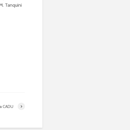
 M. Tanquini
 a CADU