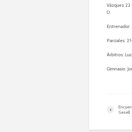
Vázquez 22 (F
0.
Entrenador: 
Parciales: 21
Árbitros: L
Gimnasio: Jo
Encuent
Gesell