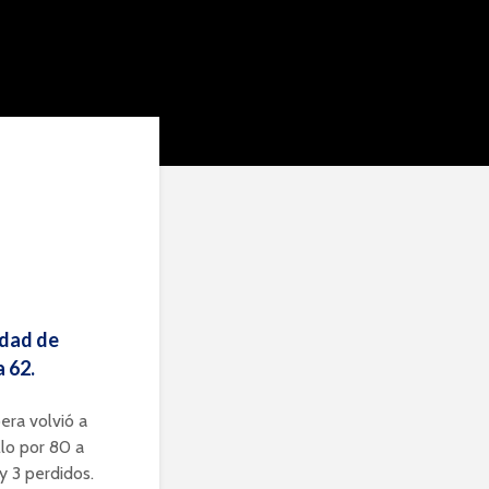
udad de
a 62.
bera volvió a
llo por 80 a
y 3 perdidos.