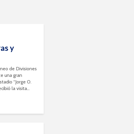
as y
rneo de Divisiones
te una gran
stadio “Jorge O.
bió la visita...